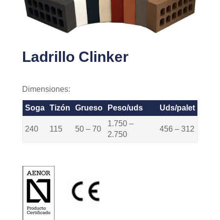
Ladrillo Clinker
Dimensiones:
Soga
Tizón
Grueso
Peso/uds
Uds/palet
1.750 –
240
115
50 – 70
456 – 312
2.750