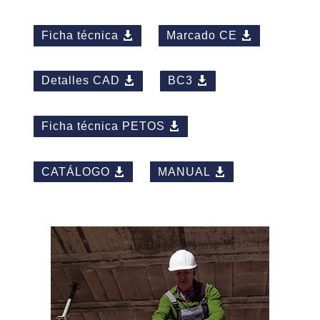
Ficha técnica
Marcado CE
Detalles CAD
BC3
Ficha técnica PETOS
CATÁLOGO
MANUAL